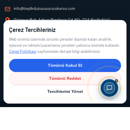
info@beylikduzususurucukursu.com
Gürpınar Mah. Adnan Menderes Cd. NO: 12/A Beylikdüzü/
İSTANBUL
Çerez Tercihleriniz
Web sitemiz üzerinde zorunlu çerezler dışında kalan analitik,
Alt Menü
işlevsel ve reklam/pazarlama çerezleri yalnızca izninizle kullanılır.
Çerez Politikası
sayfasından detaylı bilgi alabilirsiniz.
Hakkımızda
Hizmetler
Tümünü Kabul Et
Görseller
Tümünü Reddet
İletişim
Tercihlerimi Yönet
Copyright © 2026 Beylikdüzü Su Sürücü Kursu | Tüm Hakları Saklıdır.
Çerez Politikası