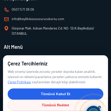
0507 571 38 06
info@beylikduzususurucukursu.com
Gürpınar Mah. Adnan Menderes Cd. NO: 12/A Beylikdüzü/
İSTANBUL
Alt Menü
Hakkımızda
Çerez Tercihleriniz
Hizmetler
Web sitemiz üzerinde zorunlu çerezler dışında kalan analitik,
Görseller
işlevsel ve reklam/pazarlama çerezleri yalnızca izninizle kullanılır.
Çerez Politikası
sayfasından detaylı bilgi alabilirsiniz.
İletişim
Tümünü Kabul Et
Tümünü Reddet
Copyright © 2026 Beylikdüzü Su Sürücü Kursu | Tüm Hakları Saklıdır.